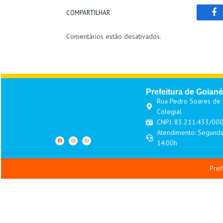
COMPARTILHAR
Fa
Comentários estão desativados.
Prefeitura de Goiané
Rua Pedro Soares de O
Colegial
CNPJ: 83.211.433/00
Atendimento: Segunda
14:00h
Pref