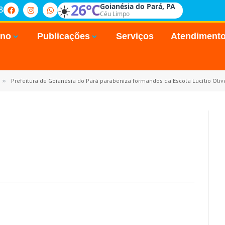
☀️
26°C
Goianésia do Pará, PA
8
Céu Limpo
rno
Publicações
Serviços
Atendiment
»
Prefeitura de Goianésia do Pará parabeniza formandos da Escola Lucílio Oliv