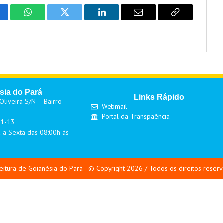
cebook
WhatsApp
Twitter
LinkedIn
Email
Copy
Link
sia do Pará
Links Rápido
liveira S/N – Bairro
Webmail
Portal da Transpaência
01-13
 a Sexta das 08:00h às
eitura de Goianésia do Pará - © Copyright 2026 / Todos os direitos reser