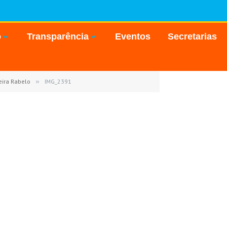
o
Transparência
Eventos
Secretarias
eira Rabelo
»
IMG_2391