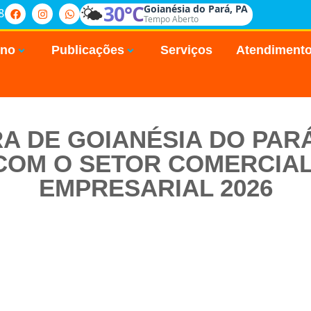
🌤️
30°C
Goianésia do Pará, PA
8
Tempo Aberto
rno
Publicações
Serviços
Atendiment
RA DE GOIANÉSIA DO PAR
COM O SETOR COMERCIA
EMPRESARIAL 2026