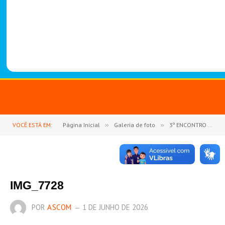
-
1
4
8
8
VOCÊ ESTÁ EM:
Página Inicial
»
Galeria de foto
»
3º ENCONTRO DE NEGÓCIOS DO SINDICATO DOS PRODUTORES RURAIS DE GOIANÉSIA DO PARÁ REÚNE PRODUTORES E FORTALECE O SETOR AGROPECUÁRIO
IMG_7728
POR
ASCOM
1 DE JUNHO DE 2026