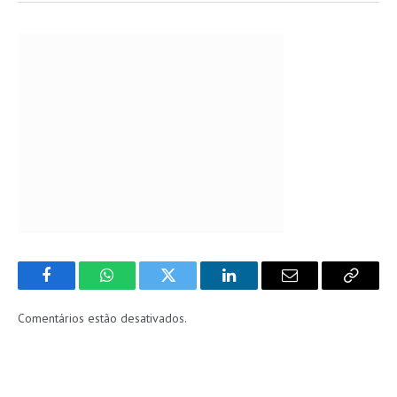
Facebook
WhatsApp
Twitter
LinkedIn
Email
Copy
Link
Comentários estão desativados.