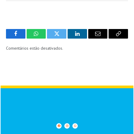
Facebook
WhatsApp
Twitter
LinkedIn
Email
Copy
Link
Comentários estão desativados.