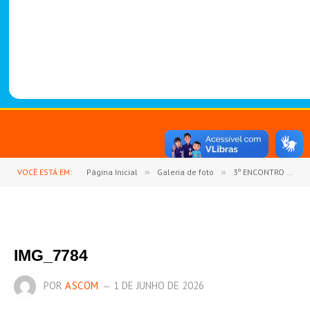
-
1
4
8
8
VOCÊ ESTÁ EM:
Página Inicial
»
Galeria de foto
»
3º ENCONTRO DE NEGÓCIOS DO SINDICATO DOS PRODUTORES RURAIS DE GOIANÉSIA DO PARÁ REÚNE PRODUTORES E FORTALECE O SETOR AGROPECUÁRIO
IMG_7784
POR
ASCOM
1 DE JUNHO DE 2026