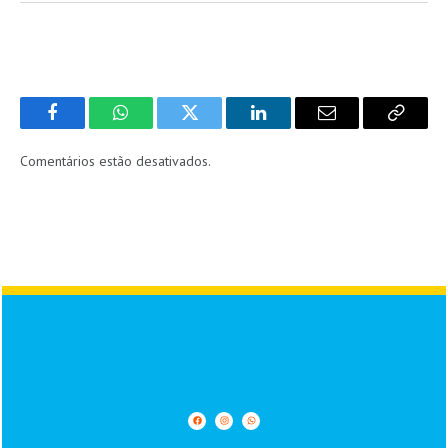
Facebook
WhatsApp
Twitter
LinkedIn
Email
Copy
Link
Comentários estão desativados.