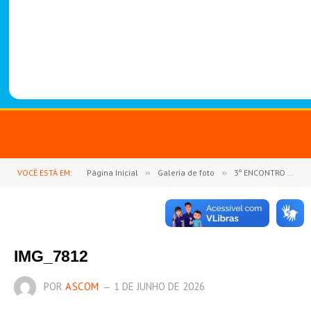
-
1
4
8
8
VOCÊ ESTÁ EM:
Página Inicial
»
Galeria de foto
»
3º ENCONTRO DE NEGÓCIOS DO SINDICATO DOS PRODUTORES RURAIS DE GOIANÉSIA DO PARÁ REÚNE PRODUTORES E FORTALECE O SETOR AGROPECUÁRIO
IMG_7812
POR
ASCOM
1 DE JUNHO DE 2026