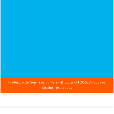
Prefeitura de Goianésia do Pará - © Copyright 2026 / Todos os
direitos reservados