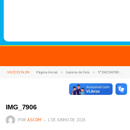
-
1
4
8
8
VOCÊ ESTÁ EM:
Página Inicial
»
Galeria de foto
»
3º ENCONTRO DE NEGÓCIOS DO SINDICATO DOS PRODUTORES RURAIS DE GOIANÉSIA DO PARÁ REÚNE PRODUTORES E FORTALECE O SETOR AGROPECUÁRIO
IMG_7906
POR
ASCOM
1 DE JUNHO DE 2026