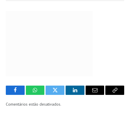
Facebook
WhatsApp
Twitter
LinkedIn
Email
Copy
Link
Comentários estão desativados.