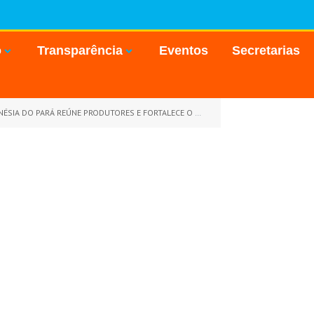
o
Transparência
Eventos
Secretarias
Á REÚNE PRODUTORES E FORTALECE O SETOR AGROPECUÁRIO
»
Wha