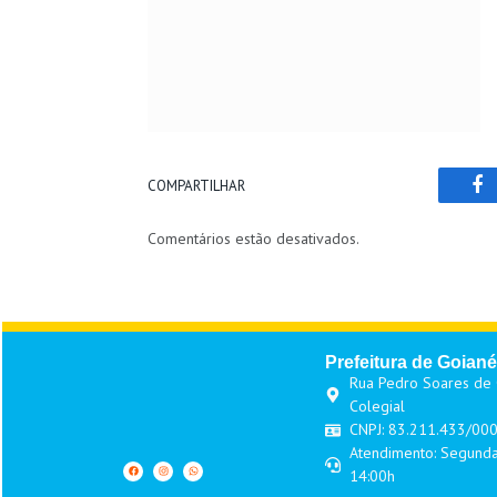
COMPARTILHAR
Fa
Comentários estão desativados.
Prefeitura de Goiané
Rua Pedro Soares de O
Colegial
CNPJ: 83.211.433/00
Atendimento: Segunda
14:00h