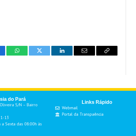
cebook
WhatsApp
Twitter
LinkedIn
Email
Copy
Link
sia do Pará
Links Rápido
liveira S/N – Bairro
Webmail
Portal da Transpaência
01-13
 a Sexta das 08:00h às