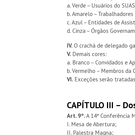
a. Verde – Usuários do SUAS
b. Amarelo – Trabalhadores
c. Azul – Entidades de Assis
d. Cinza – Órgãos Governam
IV.
O crachá de delegado gara
V.
Demais cores:
a. Branco – Convidados e A
b. Vermelho – Membros da
VI.
Exceções serão tratadas
CAPÍTULO III – Dos
Art. 9º.
A 14ª Conferência M
I. Mesa de Abertura;
II. Palestra Magna;