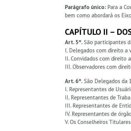
Parágrafo único:
Para a Con
bem como abordará os Eixos
CAPÍTULO II – DO
Art. 5º.
São participantes d
I. Delegados com direito a 
II. Convidados com direito a
III. Observadores com direit
Art. 6º.
São Delegados da 14
I. Representantes de Usuário
II. Representantes de Traba
III. Representantes de Enti
IV. Representantes de órgã
V. Os Conselheiros Titulare