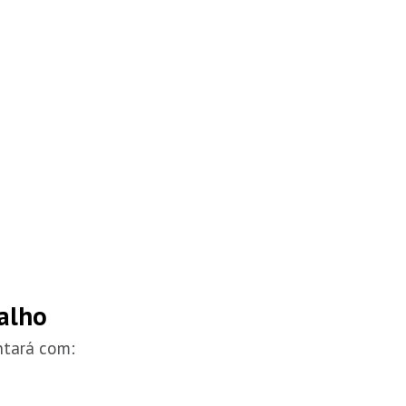
balho
ntará com: