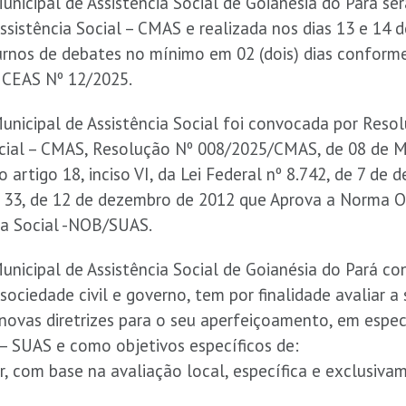
nicipal de Assistência Social de Goianésia do Pará ser
sistência Social – CMAS e realizada nos dias 13 e 14 d
urnos de debates no mínimo em 02 (dois) dias conform
 CEAS Nº 12/2025.
unicipal de Assistência Social foi convocada por Res
ocial – CMAS, Resolução Nº 008/2025/CMAS, de 08 de 
artigo 18, inciso VI, da Lei Federal nº 8.742, de 7 de
º 33, de 12 de dezembro de 2012 que Aprova a Norma O
ia Social -NOB/SUAS.
nicipal de Assistência Social de Goianésia do Pará con
ociedade civil e governo, tem por finalidade avaliar a
 novas diretrizes para o seu aperfeiçoamento, em espe
 – SUAS e como objetivos específicos de:
rar, com base na avaliação local, específica e exclusiva