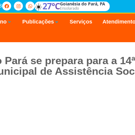
☀️
27°C
Goianésia do Pará, PA
8
Ensolarado
rno
Publicações
Serviços
Atendiment
 Pará se prepara para a 14
nicipal de Assistência Soc