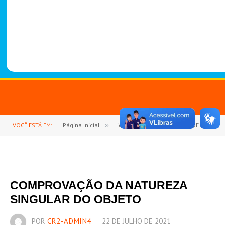
-
1
4
8
8
VOCÊ ESTÁ EM:
Página Inicial
»
Licitações
»
INEXIGIBILIDADE DE LICITAÇÃO N° 6/2021-004 (CONTRATAÇÃO DE PESSOA JURÍDICA PARA PRESTAÇÃO DE SERVIÇOS DE ASSESSORIA E CONSULTORIA TÉCNICA ESPECIALIZADA EM SERVIÇOS JURÍDICO)
COMPROVAÇÃO DA NATUREZA
SINGULAR DO OBJETO
POR
CR2-ADMIN4
22 DE JULHO DE 2021