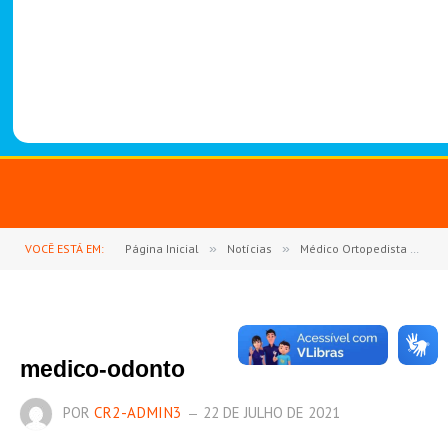
-
1
4
8
8
VOCÊ ESTÁ EM:
Página Inicial
»
Notícias
»
Médico Ortopedista Estará Realizando Atendimento no Município
medico-odonto
POR
CR2-ADMIN3
22 DE JULHO DE 2021