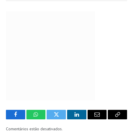
Facebook
WhatsApp
Twitter
LinkedIn
Email
Copy
Link
Comentários estão desativados.