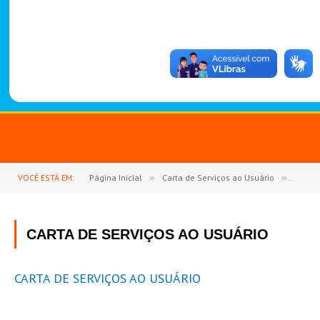
-
1
4
8
8
VOCÊ ESTÁ EM:
Página Inicial
»
Carta de Serviços ao Usuário
»
CARTA
CARTA DE SERVIÇOS AO USUÁRIO
CARTA DE SERVIÇOS AO USUÁRIO