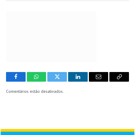
Facebook
WhatsApp
Twitter
LinkedIn
Email
Copy
Link
Comentários estão desativados.