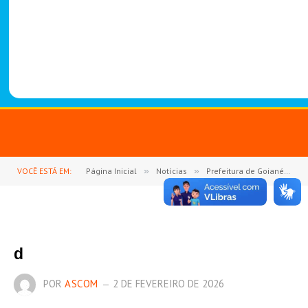
-
1
4
8
8
VOCÊ ESTÁ EM:
Página Inicial
»
Notícias
»
Prefeitura de Goianésia do Pará realiza reforma administrativa na saúde e nomeia nova secretária municipal e novo diretor do Hospital Municipal.
d
POR
ASCOM
2 DE FEVEREIRO DE 2026