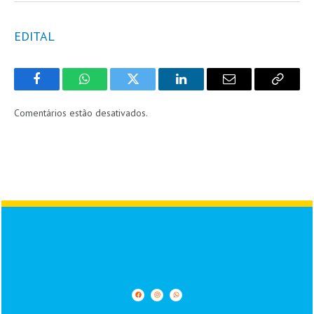
EDITAL
Facebook
WhatsApp
Twitter
LinkedIn
Email
Copy
Link
Comentários estão desativados.