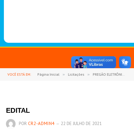
-
1
4
8
8
VOCÊ ESTÁ EM:
Página Inicial
»
Licitações
»
PREGÃO ELETRÔNICO Nº 03/2021 (REGISTRO DE PREÇOS PARA AQUISIÇÕES FUTURAS E PARCELADAS DE COMBUSTÍVEIS E LUBRIFICANTES PARA SUPRIR AS NECESSIDADES DA FROTA OFICIAL DE VEÍCULOS AUTOMOTORES E MÁQUINAS)
EDITAL
POR
CR2-ADMIN4
22 DE JULHO DE 2021