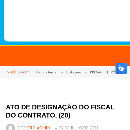
-
1
4
8
8
VOCÊ ESTÁ EM:
Página Inicial
»
Licitações
»
PREGÃO ELETRÔNICO Nº 04/2020 (AQUISIÇÃO DE MATERIAL DE EXPEDIENTE E PEDAGÓGICO)
ATO DE DESIGNAÇÃO DO FISCAL
DO CONTRATO. (20)
POR
CR2-ADMIN4
22 DE JULHO DE 2021