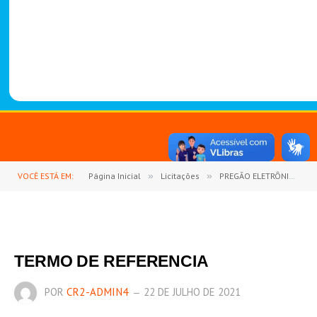
-
1
4
8
8
VOCÊ ESTÁ EM:
Página Inicial
»
Licitações
»
PREGÃO ELETRÔNICO Nº 10/2021 (REGISTRO DE PREÇOS PARA EVENTUAL AQUISIÇÃO DE PEÇAS, COMPONENTES E ACESSÓRIOS NOVOS DE VEÍCULOS LEVES PARA MANUTENÇÃO PREVENTIVA E CORRETIVA DA FROTA MUNICIPAL DE GOIANÉSIA DO PARÁ)
TERMO DE REFERENCIA
POR
CR2-ADMIN4
22 DE JULHO DE 2021