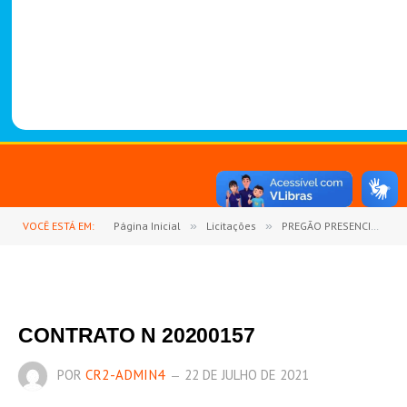
-
1
4
8
8
VOCÊ ESTÁ EM:
Página Inicial
»
Licitações
»
PREGÃO PRESENCIAL Nº 9/2020-003 (CONTRATAÇÃO DE EMPRESA PARA FORNECIMENTO DE REFEIÇÕES PRONTAS, TIPO SERF SER VICE, MARMITEX E COFFEE BREAK)
CONTRATO N 20200157
POR
CR2-ADMIN4
22 DE JULHO DE 2021