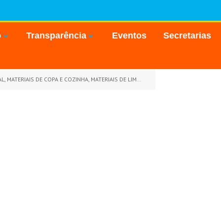
o
Transparência
Eventos
Secretarias
O PARA TODAS AS UNIDADES ADMINISTRATIVAS DA PREFEITURA MUNICIPAL DE GOIANÉSIA DO PARÁ)