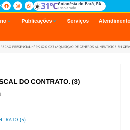
☀️
31°C
Goianésia do Pará, PA
8
Ensolarado
rno
Publicações
Serviços
Atendiment
REGÃO PRESENCIAL Nº 9/2020-023 (AQUISIÇÃO DE GÊNEROS ALIMENTICIOS EM GERAL, MATERIAIS DE COPA E COZINHA, MATERIAIS DE LIMPEZA E HIGIENIZAÇÃ
SCAL DO CONTRATO. (3)
1
TRATO. (3)