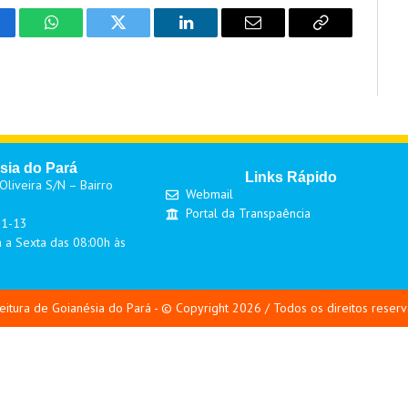
cebook
WhatsApp
Twitter
LinkedIn
Email
Copy
Link
sia do Pará
Links Rápido
liveira S/N – Bairro
Webmail
Portal da Transpaência
01-13
 a Sexta das 08:00h às
eitura de Goianésia do Pará - © Copyright 2026 / Todos os direitos reser