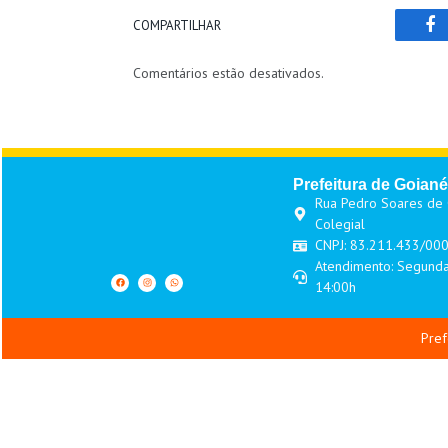
COMPARTILHAR
Fa
Comentários estão desativados.
Prefeitura de Goiané
Rua Pedro Soares de O
Colegial
CNPJ: 83.211.433/00
Atendimento: Segunda
14:00h
Pref