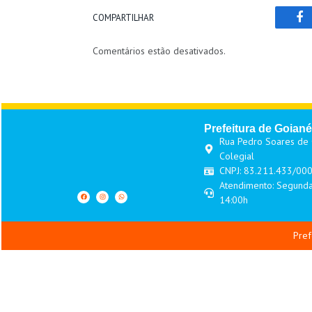
COMPARTILHAR
Fa
Comentários estão desativados.
Prefeitura de Goiané
Rua Pedro Soares de O
Colegial
CNPJ: 83.211.433/00
Atendimento: Segunda
14:00h
Pref