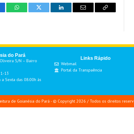
cebook
WhatsApp
Twitter
LinkedIn
Email
Copy
Link
sia do Pará
Links Rápido
liveira S/N – Bairro
Webmail
Portal da Transpaência
01-13
 a Sexta das 08:00h às
eitura de Goianésia do Pará - © Copyright 2026 / Todos os direitos reser