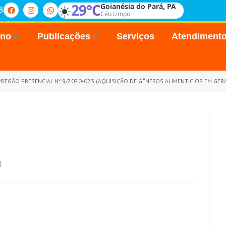
☀️
29°C
Goianésia do Pará, PA
8
Céu Limpo
rno
Publicações
Serviços
Atendiment
REGÃO PRESENCIAL Nº 9/2020-023 (AQUISIÇÃO DE GÊNEROS ALIMENTICIOS EM GERAL, MATERIAIS DE COPA E COZINHA, MATERIAIS DE LIMPEZA E HIGIENIZAÇÃ
1