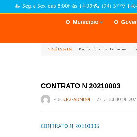
Seg. a Sex. das 8:00h às 14:00h
(94) 3779-148
O Município
O Gove
VOCÊ ESTÁ EM:
Página Inicial
»
Licitações
»
P
CONTRATO N 20210003
POR
CR2-ADMIN4
22 DE JULHO DE 202
CONTRATO N 20210003