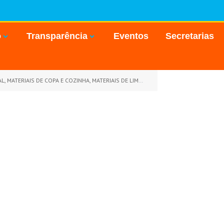
o
Transparência
Eventos
Secretarias
O PARA TODAS AS UNIDADES ADMINISTRATIVAS DA PREFEITURA MUNICIPAL DE GOIANÉSIA DO PARÁ)