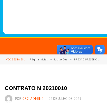
-
1
4
8
8
VOCÊ ESTÁ EM:
Página Inicial
»
Licitações
»
PREGÃO PRESENCIAL Nº 9/2020-023 (AQUISIÇÃO DE GÊNEROS ALIMENTICIOS EM GERAL, MATERIAIS DE COPA E COZINHA, MATERIAIS DE LIMPEZA E HIGIENIZAÇÃO PARA TODAS AS UNIDADES ADMINISTRATIVAS DA PREFEITURA MUNICIPAL DE GOIANÉSIA DO PARÁ)
CONTRATO N 20210010
POR
CR2-ADMIN4
22 DE JULHO DE 2021