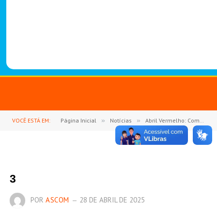
-
1
4
8
8
VOCÊ ESTÁ EM:
Página Inicial
»
Notícias
»
Abril Vermelho: Combate à Hipertensão – Informação e Prevenção para uma Vida Mais Saudável
3
POR
ASCOM
28 DE ABRIL DE 2025