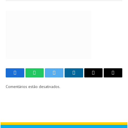
Facebook
WhatsApp
Twitter
LinkedIn
Email
Copy
Link
Comentários estão desativados.