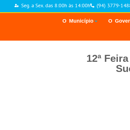
Seg. a Sex. das 8:00h às 14:00h
(94) 3779-148
O Município
O Gove
12ª Feir
Su