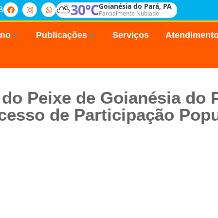
⛅
30°C
Goianésia do Pará, PA
8
Parcialmente Nublado
rno
Publicações
Serviços
Atendiment
a do Peixe de Goianésia do 
cesso de Participação Popu