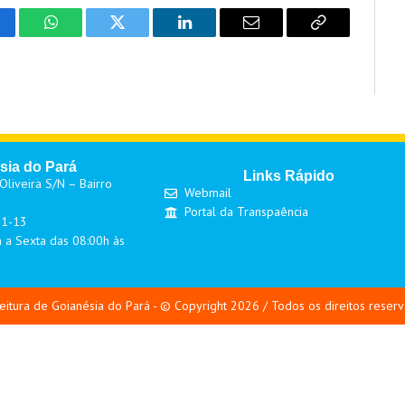
cebook
WhatsApp
Twitter
LinkedIn
Email
Copy
Link
sia do Pará
Links Rápido
liveira S/N – Bairro
Webmail
Portal da Transpaência
01-13
 a Sexta das 08:00h às
eitura de Goianésia do Pará - © Copyright 2026 / Todos os direitos reser