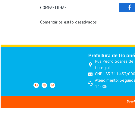
COMPARTILHAR
Fa
Comentários estão desativados.
Prefeitura de Goiané
Rua Pedro Soares de O
Colegial
CNPJ: 83.211.433/00
Atendimento: Segunda
14:00h
Pref