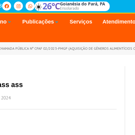
☀️
26°C
Goianésia do Pará, PA
8
Ensolarado
rno
Publicações
Serviços
Atendiment
HAMADA PÚBLICA Nº CPAF 02/2023-PMGP (AQUISIÇÃO DE GÊNEROS ALIMENTÍCIOS ORIUNDOS DA AGRICULTURA FA
ss ass
 2024