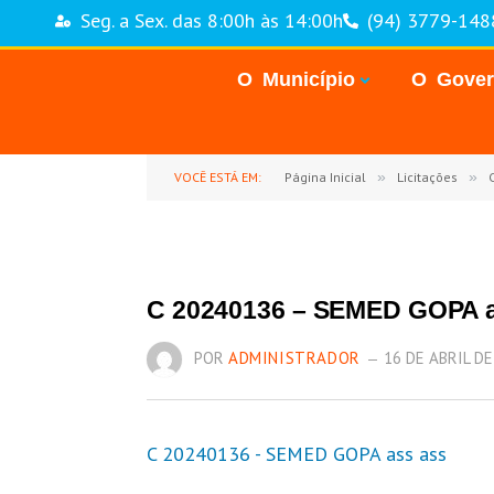
Seg. a Sex. das 8:00h às 14:00h
(94) 3779-148
O Município
O Gove
VOCÊ ESTÁ EM:
Página Inicial
»
Licitações
»
C
C 20240136 – SEMED GOPA a
POR
ADMINISTRADOR
16 DE ABRIL DE
C 20240136 - SEMED GOPA ass ass