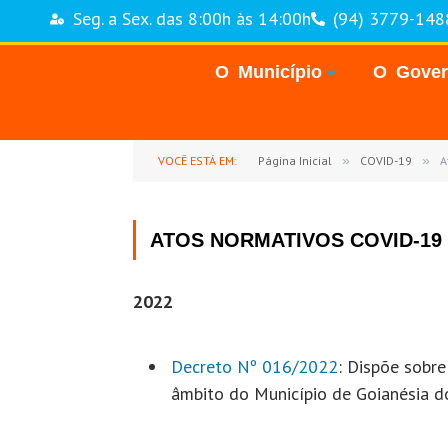
Seg. a Sex. das 8:00h às 14:00h
(94) 3779-148
O Município
O Gove
VOCÊ ESTÁ EM:
Página Inicial
»
COVID-19
»
A
ATOS NORMATIVOS COVID-19
2022
Decreto Nº 016/2022
: Dispõe sobr
âmbito do Município de Goianésia d