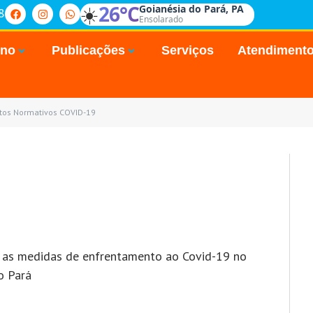
☀️
26°C
Goianésia do Pará, PA
8
Ensolarado
rno
Publicações
Serviços
Atendiment
tos Normativos COVID-19
e as medidas de enfrentamento ao Covid-19 no
o Pará