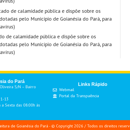
avírus)
stado de calamidade pública e dispõe sobre os
otadas pelo Município de Goianésia do Pará, para
avírus)
ado de calamidade pública e dispõe sobre os
otadas pelo Município de Goianésia do Pará, para
avírus)
sia do Pará
Links Rápido
liveira S/N – Bairro
Webmail
Portal da Transpaência
01-13
 a Sexta das 08:00h às
eitura de Goianésia do Pará - © Copyright 2026 / Todos os direitos reser