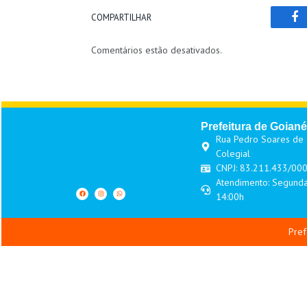
COMPARTILHAR
Fa
Comentários estão desativados.
Prefeitura de Goiané
Rua Pedro Soares de O
Colegial
CNPJ: 83.211.433/00
Atendimento: Segunda
14:00h
Pref