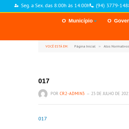
Seg. a Sex. das 8:00h às 14:00h
(94) 3779-148
O Município
O Gove
VOCÊ ESTÁ EM:
Página Inicial
»
Atos Normativo
017
POR
CR2-ADMIN3
23 DE JULHO DE 202
017