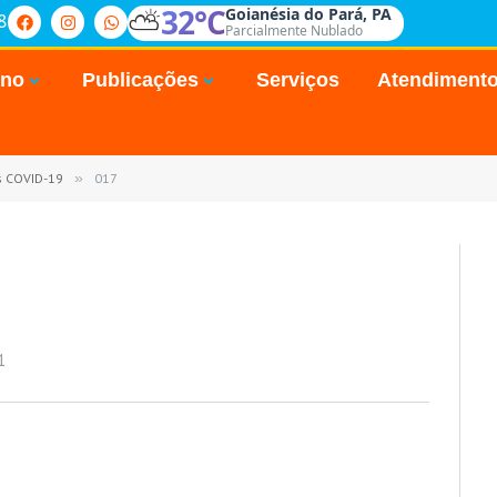
⛅
32°C
Goianésia do Pará, PA
8
Parcialmente Nublado
rno
Publicações
Serviços
Atendiment
s COVID-19
»
017
1