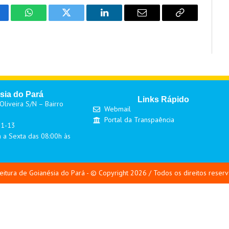
cebook
WhatsApp
Twitter
LinkedIn
Email
Copy
Link
sia do Pará
Links Rápido
liveira S/N – Bairro
Webmail
Portal da Transpaência
01-13
 a Sexta das 08:00h às
eitura de Goianésia do Pará - © Copyright 2026 / Todos os direitos reser