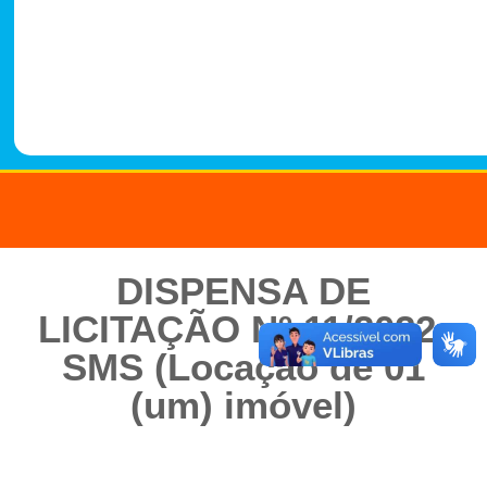
-
1
4
8
8
DISPENSA DE
LICITAÇÃO Nº 11/2022-
SMS (Locação de 01
(um) imóvel)