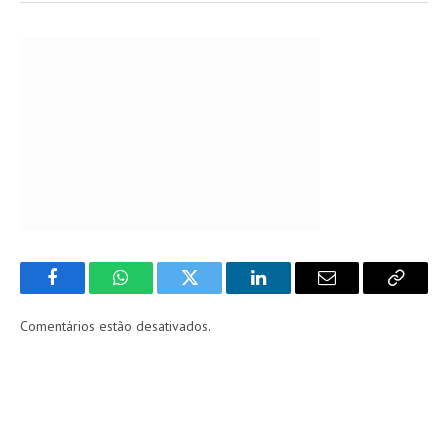
Facebook
WhatsApp
Twitter
LinkedIn
Email
Copy
Link
Comentários estão desativados.