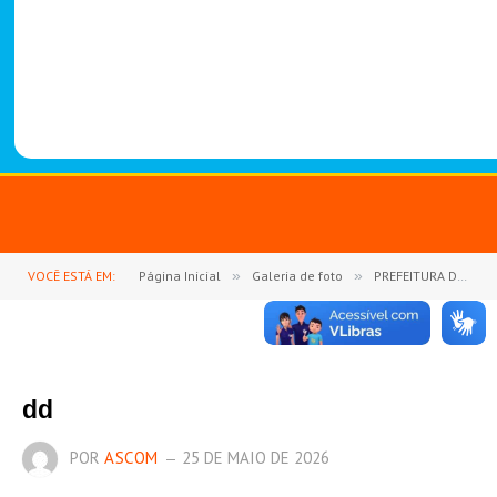
-
1
4
8
8
VOCÊ ESTÁ EM:
Página Inicial
»
Galeria de foto
»
PREFEITURA DE GOIANÉSIA DO PARÁ REFORÇA PARCERIA COM O SETOR COMERCIAL DESTAQUE EMPRESARIAL 2026
dd
POR
ASCOM
25 DE MAIO DE 2026