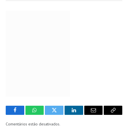
Facebook
WhatsApp
Twitter
LinkedIn
Email
Copy
Link
Comentários estão desativados.