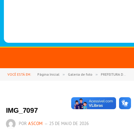
-
1
4
8
8
VOCÊ ESTÁ EM:
Página Inicial
»
Galeria de foto
»
PREFEITURA DE GOIANÉSIA DO PARÁ REFORÇA PARCERIA COM O SETOR COMERCIAL DESTAQUE EMPRESARIAL 2026
IMG_7097
POR
ASCOM
25 DE MAIO DE 2026