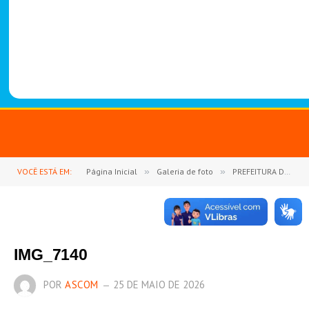
-
1
4
8
8
VOCÊ ESTÁ EM:
Página Inicial
»
Galeria de foto
»
PREFEITURA DE GOIANÉSIA DO PARÁ REFORÇA PARCERIA COM O SETOR COMERCIAL DESTAQUE EMPRESARIAL 2026
IMG_7140
POR
ASCOM
25 DE MAIO DE 2026