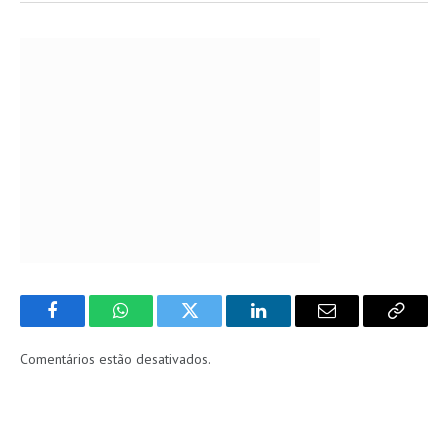
Facebook
WhatsApp
Twitter
LinkedIn
Email
Copy
Link
Comentários estão desativados.