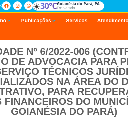
☀️
30°C
Goianésia do Pará, PA
8
Ensolarado
rno
Publicações
Serviços
Atendiment
IDADE Nº 6/2022-006 (CON
IO DE ADVOCACIA PARA 
SERVIÇO TÉCNICOS JURÍD
IALIZADOS NA ÁREA DO D
TRATIVO, PARA RECUPE
S FINANCEIROS DO MUNICÍ
GOIANÉSIA DO PARÁ)