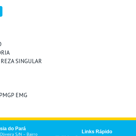
O
RIA
REZA SINGULAR
 PMGP EMG
sia do Pará
Links Rápido
liveira S/N – Bairro