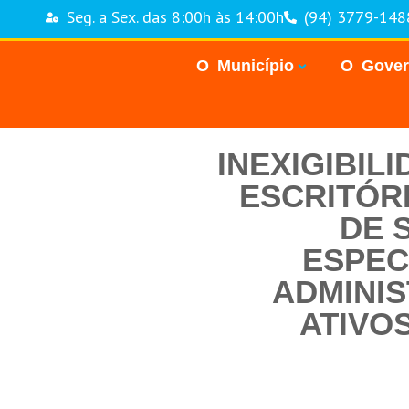
Seg. a Sex. das 8:00h às 14:00h
(94) 3779-148
O Município
O Gove
INEXIGIBIL
ESCRITÓR
DE 
ESPEC
ADMINIS
ATIVO