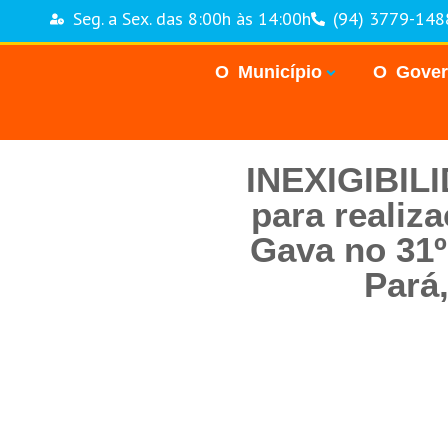
Seg. a Sex. das 8:00h às 14:00h
(94) 3779-148
O Município
O Gove
INEXIGIBILI
para realiz
Gava no 31º
Pará