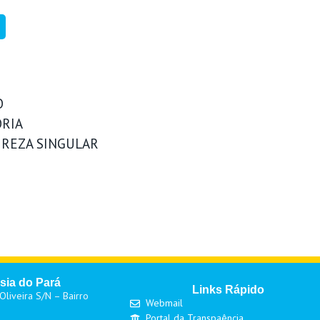
O
RIA
REZA SINGULAR
sia do Pará
Links Rápido
liveira S/N – Bairro
Webmail
Portal da Transpaência