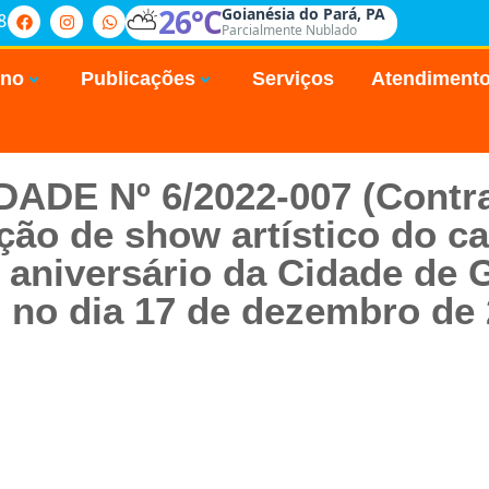
⛅
26°C
Goianésia do Pará, PA
8
Parcialmente Nublado
rno
Publicações
Serviços
Atendiment
DADE Nº 6/2022-007 (Contra
ação de show artístico do ca
 aniversário da Cidade de 
, no dia 17 de dezembro de 