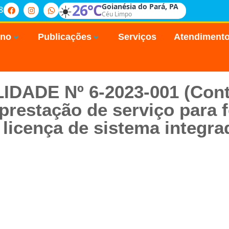
☀️
26°C
Goianésia do Pará, PA
8
Céu Limpo
rno
Publicações
Serviços
Atendiment
LIDADE Nº 6-2023-001 (Cont
prestação de serviço para 
 licença de sistema integra