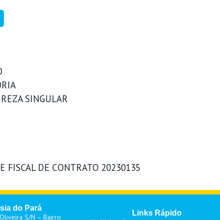
O
RIA
REZA SINGULAR
 FISCAL DE CONTRATO 20230135
sia do Pará
Links Rápido
liveira S/N – Bairro