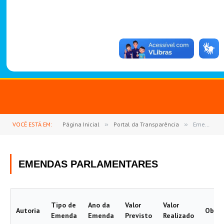
-
1
4
8
8
VOCÊ ESTÁ EM:
Página Inicial
»
Portal da Transparência
»
Emendas Parlamentares
EMENDAS PARLAMENTARES
Tipo de
Ano da
Valor
Valor
Autoria
Objet
Emenda
Emenda
Previsto
Realizado