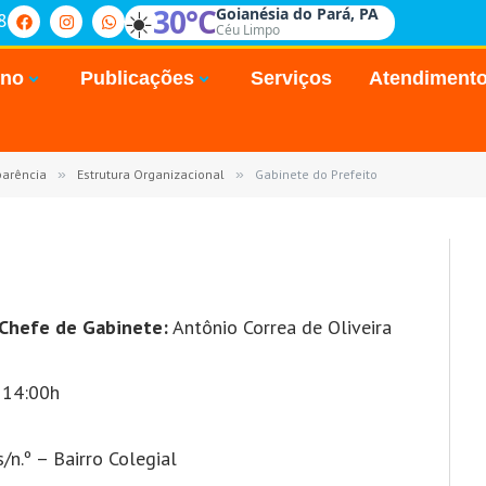
☀️
30°C
Goianésia do Pará, PA
8
Céu Limpo
rno
Publicações
Serviços
Atendiment
parência
»
Estrutura Organizacional
»
Gabinete do Prefeito
Chefe de Gabinete:
Antônio Correa de Oliveira
 14:00h
/n.º – Bairro Colegial