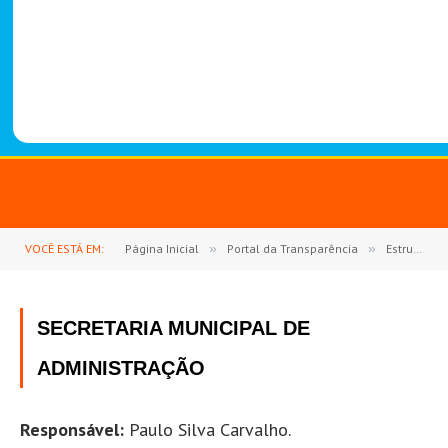
-
1
4
8
8
VOCÊ ESTÁ EM:
Página Inicial
»
Portal da Transparência
»
Estrutura Organizacional
SECRETARIA MUNICIPAL DE
ADMINISTRAÇÃO
Responsável:
Paulo Silva Carvalho.