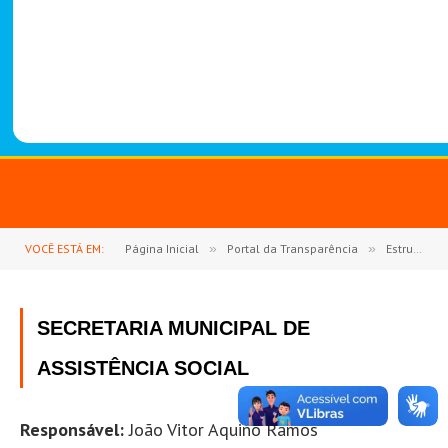
-
1
4
8
8
VOCÊ ESTÁ EM:
Página Inicial
»
Portal da Transparência
»
Estrutura Organizacional
SECRETARIA MUNICIPAL DE
ASSISTÊNCIA SOCIAL
Responsável:
João Vitor Aquino Ramos