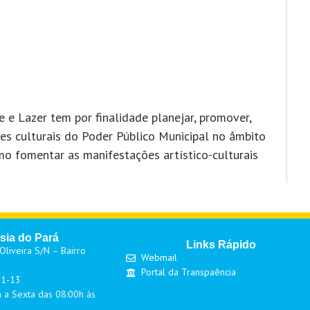
e e Lazer tem por finalidade planejar, promover,
es culturais do Poder Público Municipal no âmbito
o fomentar as manifestações artístico-culturais
sia do Pará
Links Rápido
liveira S/N – Bairro
Webmail
Portal da Transpaência
01-13
 a Sexta das 08:00h às