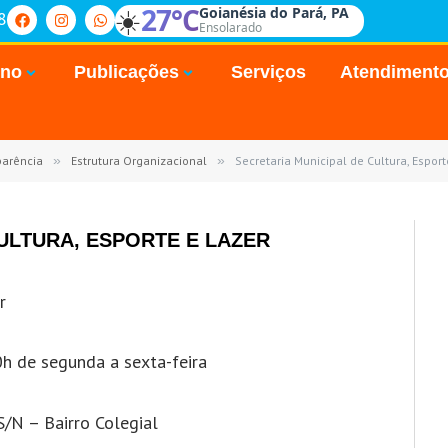
☀️
27°C
Goianésia do Pará, PA
8
Ensolarado
rno
Publicações
Serviços
Atendiment
parência
»
Estrutura Organizacional
»
Secretaria Municipal de Cultura, Esport
ULTURA, ESPORTE E LAZER
r
h de segunda a sexta-feira
/N – Bairro Colegial