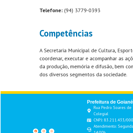
Telefone:
(94) 3779-0393
Competências
A Secretaria Municipal de Cultura, Esport
coordenar, executar e acompanhar as açõ
da produção, memória e difusão, bem com
dos diversos segmentos da sociedade.
Prefeitura de Goiané
Rua Pedro Soares de O
Colegial
CNPJ: 83.211.433/00
Atendimento: Segunda
14:00h