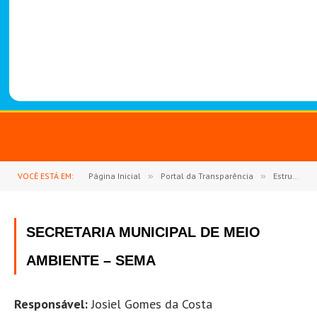
-
1
4
8
8
VOCÊ ESTÁ EM:
Página Inicial
»
Portal da Transparência
»
Estrutura Organizacional
SECRETARIA MUNICIPAL DE MEIO
AMBIENTE – SEMA
Responsável:
Josiel Gomes da Costa