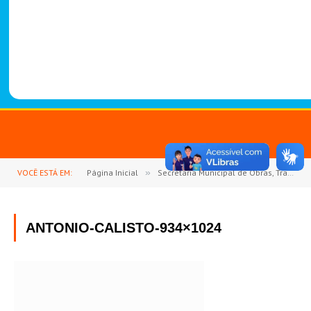
-
1
4
8
8
VOCÊ ESTÁ EM:
Página Inicial
»
Secretaria Municipal de Obras, Transportes, Saneamento, Urbanismo e Habitação – SEMOTUH
ANTONIO-CALISTO-934×1024