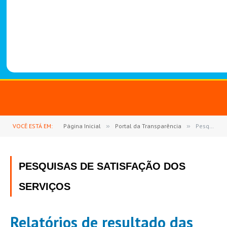
-
1
4
8
8
VOCÊ ESTÁ EM:
Página Inicial
»
Portal da Transparência
»
Pesquisas de Satisfação dos Serviços
PESQUISAS DE SATISFAÇÃO DOS
SERVIÇOS
Relatórios de resultado das