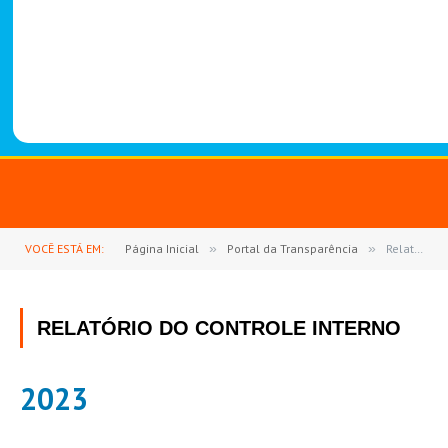
-
1
4
8
8
VOCÊ ESTÁ EM:
Página Inicial
»
Portal da Transparência
»
Relatório do Controle Interno
RELATÓRIO DO CONTROLE INTERNO
2023