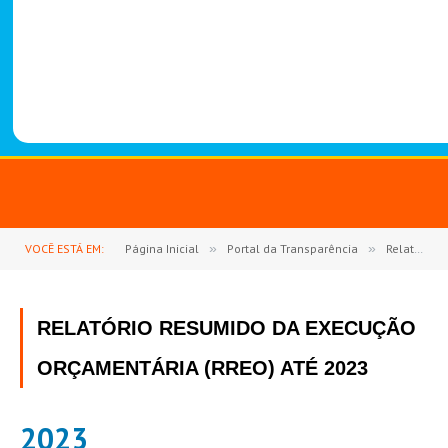
-
1
4
8
8
VOCÊ ESTÁ EM:
Página Inicial
»
Portal da Transparência
»
Relatório Resumido da Execução Orçamentária (RREO)
RELATÓRIO RESUMIDO DA EXECUÇÃO
ORÇAMENTÁRIA (RREO) ATÉ 2023
2023