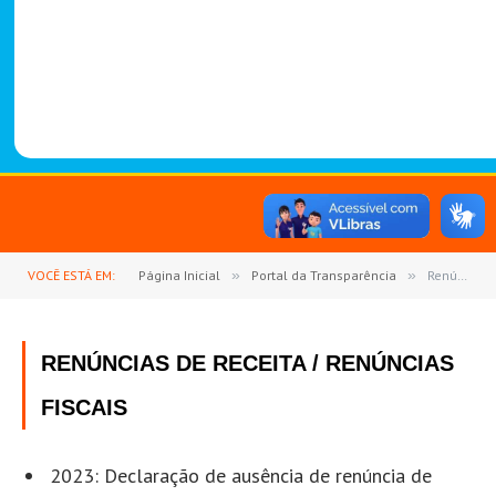
-
1
4
8
8
VOCÊ ESTÁ EM:
Página Inicial
»
Portal da Transparência
»
Renúncias de Receita / Renúncias Fiscais
RENÚNCIAS DE RECEITA / RENÚNCIAS
FISCAIS
2023: Declaração de ausência de renúncia de