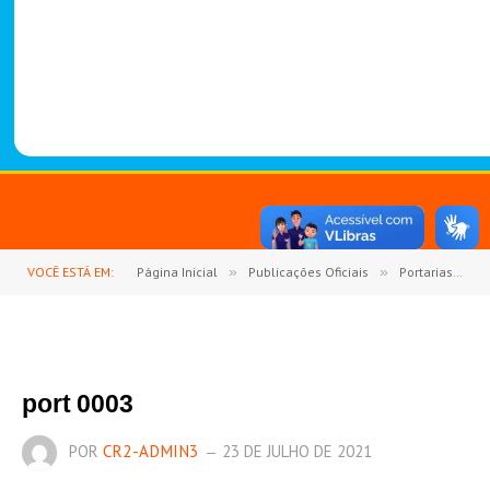
-
1
4
8
8
VOCÊ ESTÁ EM:
Página Inicial
»
Publicações Oficiais
»
Portarias
»
port 0003
POR
CR2-ADMIN3
23 DE JULHO DE 2021