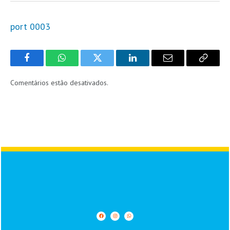
port 0003
Facebook
WhatsApp
Twitter
LinkedIn
Email
Copy
Link
Comentários estão desativados.