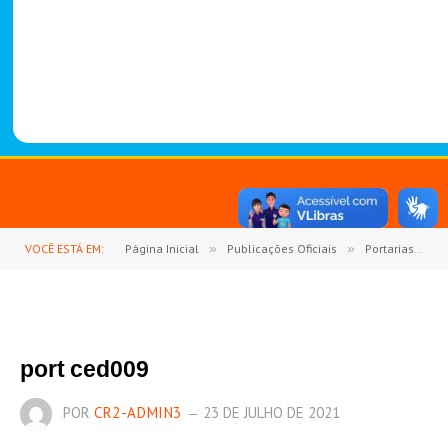
-
1
4
8
8
VOCÊ ESTÁ EM:
Página Inicial
»
Publicações Oficiais
»
Portarias
»
port ced009
POR
CR2-ADMIN3
23 DE JULHO DE 2021