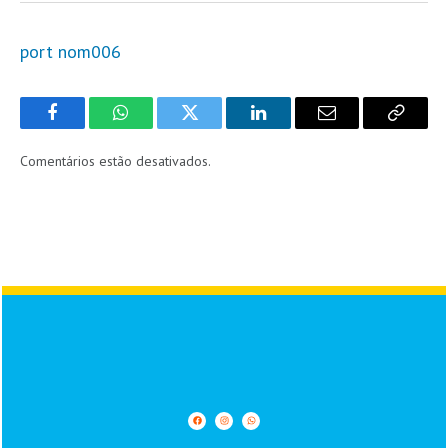
port nom006
Facebook
WhatsApp
Twitter
LinkedIn
Email
Copy
Link
Comentários estão desativados.