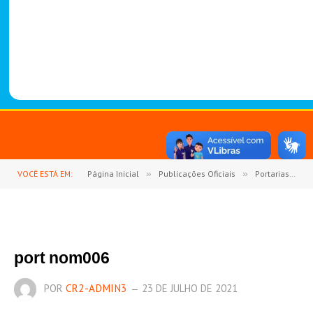
-
1
4
8
8
VOCÊ ESTÁ EM:
Página Inicial
»
Publicações Oficiais
»
Portarias
»
port nom006
POR
CR2-ADMIN3
23 DE JULHO DE 2021