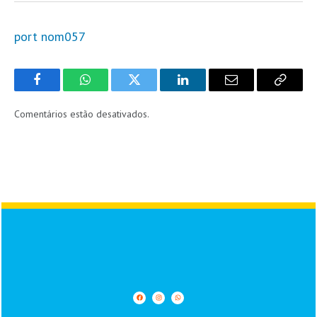
port nom057
Facebook
WhatsApp
Twitter
LinkedIn
Email
Copy
Link
Comentários estão desativados.