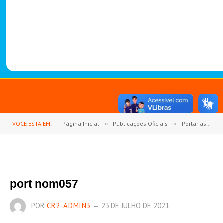
-
1
4
8
8
VOCÊ ESTÁ EM:
Página Inicial
»
Publicações Oficiais
»
Portarias
»
port nom057
POR
CR2-ADMIN3
23 DE JULHO DE 2021