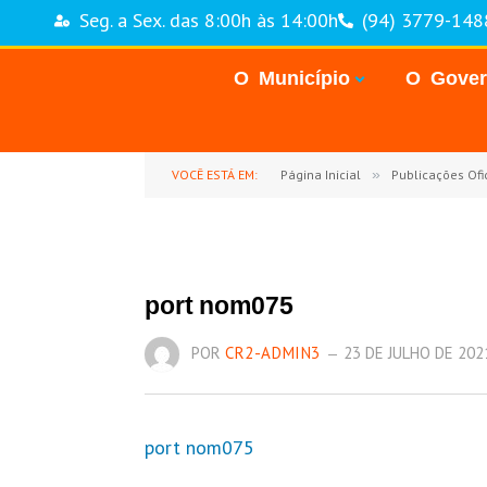
Seg. a Sex. das 8:00h às 14:00h
(94) 3779-148
O Município
O Gove
VOCÊ ESTÁ EM:
Página Inicial
»
Publicações Ofic
port nom075
POR
CR2-ADMIN3
23 DE JULHO DE 202
port nom075