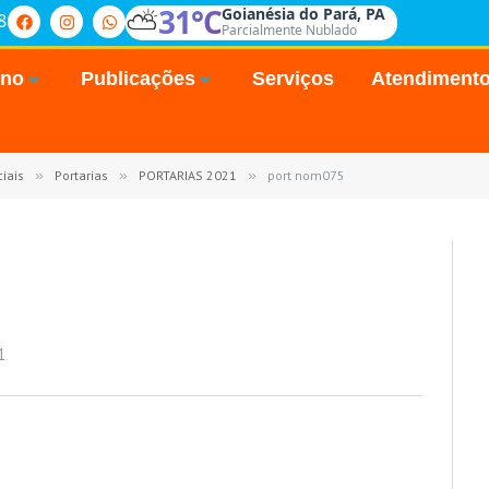
⛅
31°C
Goianésia do Pará, PA
8
Parcialmente Nublado
rno
Publicações
Serviços
Atendiment
iais
»
Portarias
»
PORTARIAS 2021
»
port nom075
1