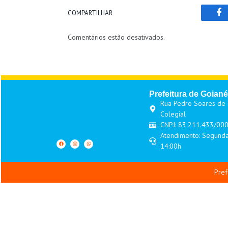
COMPARTILHAR
Fa
Comentários estão desativados.
Prefeitura de Goiané
Rua Pedro Soares de O
Colegial
CNPJ: 83.211.433/00
Atendimento: Segunda
14:00h
Pref