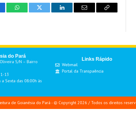
cebook
WhatsApp
Twitter
LinkedIn
Email
Copy
Link
sia do Pará
Links Rápido
liveira S/N – Bairro
Webmail
Portal da Transpaência
01-13
 a Sexta das 08:00h às
eitura de Goianésia do Pará - © Copyright 2026 / Todos os direitos reser