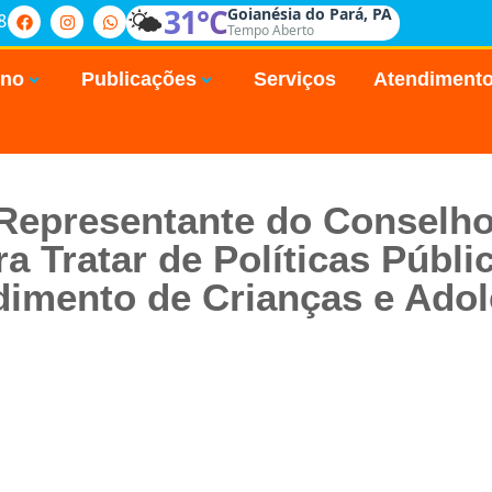
🌤️
31°C
Goianésia do Pará, PA
8
Tempo Aberto
rno
Publicações
Serviços
Atendiment
 Representante do Conselho
 Tratar de Políticas Públi
imento de Crianças e Ado