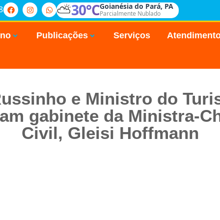
⛅
30°C
Goianésia do Pará, PA
8
Parcialmente Nublado
rno
Publicações
Serviços
Atendiment
Russinho e Ministro do Tur
tam gabinete da Ministra-C
Civil, Gleisi Hoffmann