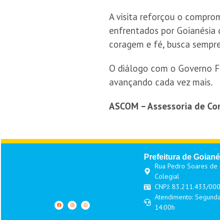
A visita reforçou o comprom
enfrentados por Goianésia d
coragem e fé, busca sempre
O diálogo com o Governo Fe
avançando cada vez mais.
ASCOM – Assessoria de Com
Prefeitura de Goiané
Rua Pedro Soares de O
Colegial
CNPJ: 83.211.433/00
Atendimento: Segunda
14:00h