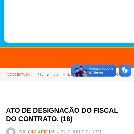
-
1
4
8
8
VOCÊ ESTÁ EM:
Página Inicial
»
Licitações
»
PREGÃO ELETRÔNICO Nº 03/2020 (AQUISIÇÃO DE GÊNEROS ALIMENTICIOS EM GERAIS, MATERIAIS DE COPA E COZINHA, MATERIAIS DE LIMPEZA E HIGIENIZAÇÃO)
ATO DE DESIGNAÇÃO DO FISCAL
DO CONTRATO. (18)
POR
CR2-ADMIN4
22 DE JULHO DE 2021